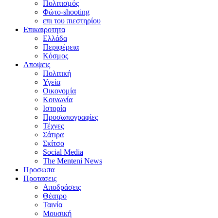
Πολιτισμός
Φώτο-shooting
επι του πιεστηρίου
Επικαιροτητα
Ελλάδα
Περιφέρεια
Κόσμος
Αποψεις
Πολιτική
Υγεία
Οικονομία
Κοινωνία
Ιστορία
Προσωπογραφίες
Τέχνες
Σάτιρα
Σκίτσο
Social Media
The Menteni News
Προσωπα
Προτασεις
Αποδράσεις
Θέατρο
Ταινία
Μουσική