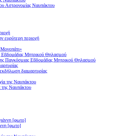
λου Αστρονομίας Ναυπάκτου
ην ευρύτερη περιοχή
 Μονοπάτι»
 της Παγκόσμιας Εβδομάδας Μητρικού Θηλασμού
 εκδήλωση διαμαρτυρίας
α της Ναυπάκτου
ννη [φωτο]