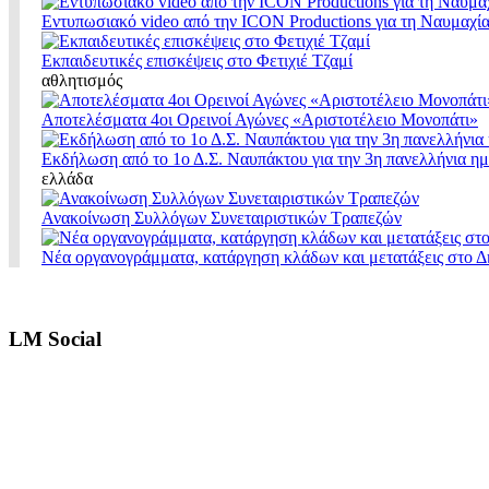
Εντυπωσιακό video από την ICON Productions για τη Ναυμαχί
Εκπαιδευτικές επισκέψεις στο Φετιχιέ Τζαμί
αθλητισμός
Αποτελέσματα 4οι Ορεινοί Αγώνες «Αριστοτέλειο Μονοπάτι»
Εκδήλωση από το 1ο Δ.Σ. Ναυπάκτου για την 3η πανελλήνια η
ελλάδα
Ανακοίνωση Συλλόγων Συνεταιριστικών Τραπεζών
Νέα οργανογράμματα, κατάργηση κλάδων και μετατάξεις στο 
LM Social