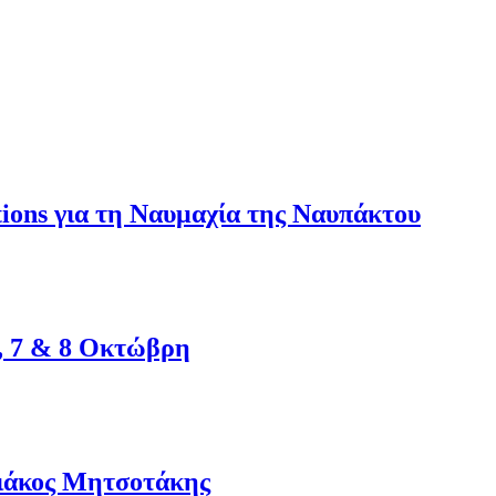
ions για τη Ναυμαχία της Ναυπάκτου
α, 7 & 8 Οκτώβρη
ιάκος Μητσοτάκης