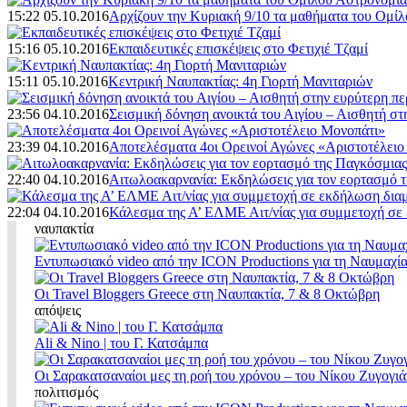
15:22 05.10.2016
Αρχίζουν την Κυριακή 9/10 τα μαθήματα του Ομί
15:16 05.10.2016
Εκπαιδευτικές επισκέψεις στο Φετιχιέ Τζαμί
15:11 05.10.2016
Κεντρική Ναυπακτίας: 4η Γιορτή Μανιταριών
23:56 04.10.2016
Σεισμική δόνηση ανοικτά του Αιγίου – Αισθητή στ
23:39 04.10.2016
Αποτελέσματα 4οι Ορεινοί Αγώνες «Αριστοτέλειο
22:40 04.10.2016
Αιτωλοακαρνανία: Εκδηλώσεις για τον εορτασμό
22:04 04.10.2016
Κάλεσμα της Α’ ΕΛΜΕ Αιτ/νίας για συμμετοχή σε
ναυπακτία
Εντυπωσιακό video από την ICON Productions για τη Ναυμαχί
Οι Travel Bloggers Greece στη Ναυπακτία, 7 & 8 Οκτώβρη
απόψεις
Ali & Nino | του Γ. Κατσάμπα
Οι Σαρακατσαναίοι μες τη ροή του χρόνου – του Νίκου Ζυγογιά
πολιτισμός