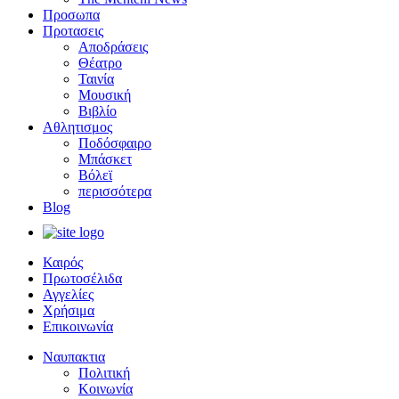
Προσωπα
Προτασεις
Αποδράσεις
Θέατρο
Ταινία
Μουσική
Βιβλίο
Αθλητισμος
Ποδόσφαιρο
Μπάσκετ
Βόλεϊ
περισσότερα
Blog
Καιρός
Πρωτοσέλιδα
Αγγελίες
Χρήσιμα
Επικοινωνία
Ναυπακτια
Πολιτική
Κοινωνία