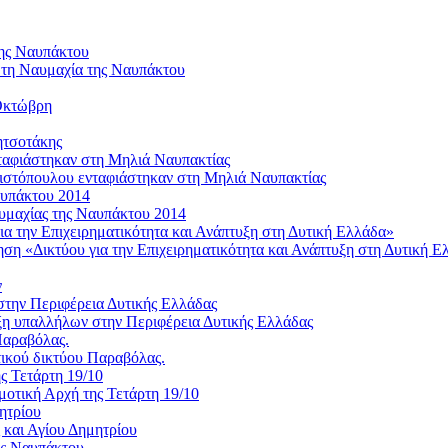
 τη Ναυμαχία της Ναυπάκτου
 Οκτώβρη
ητσοτάκης
ιστόπουλου ενταφιάστηκαν στη Μηλιά Ναυπακτίας
υμαχίας της Ναυπάκτου 2014
ση «Δικτύου για την Επιχειρηματικότητα και Ανάπτυξη στη Δυτική Ε
ν
η υπαλλήλων στην Περιφέρεια Δυτικής Ελλάδας
τικού δικτύου Παραβόλας.
οτική Αρχή της Τετάρτη 19/10
 και Αγίου Δημητρίου