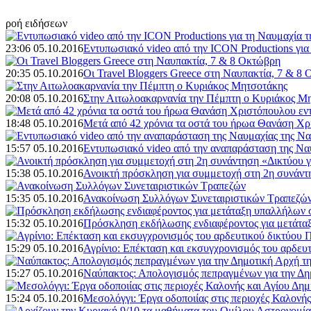
ροή ειδήσεων
23:06 05.10.2016
Εντυπωσιακό video από την ICON Productions για
20:35 05.10.2016
Οι Travel Bloggers Greece στη Ναυπακτία, 7 & 8
20:08 05.10.2016
Στην Αιτωλοακαρνανία την Πέμπτη ο Κυριάκος Μ
18:48 05.10.2016
Μετά από 42 χρόνια τα οστά του ήρωα Θανάση Χρ
15:57 05.10.2016
Εντυπωσιακό video από την αναπαράσταση της Να
15:38 05.10.2016
Ανοικτή πρόσκληση για συμμετοχή στη 2η συνάντη
15:35 05.10.2016
Ανακοίνωση Συλλόγων Συνεταιριστικών Τραπεζώ
15:32 05.10.2016
Πρόσκληση εκδήλωσης ενδιαφέροντος για μετάταξ
15:29 05.10.2016
Αγρίνιο: Επέκταση και εκσυγχρονισμός του αρδευ
15:27 05.10.2016
Ναύπακτος: Απολογισμός πεπραγμένων για την Δημ
15:24 05.10.2016
Μεσολόγγι: Έργα οδοποιίας στις περιοχές Καλονής