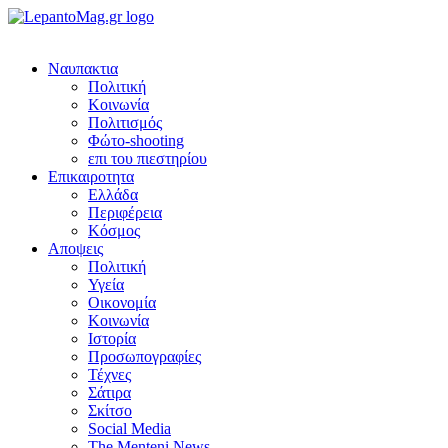
Ναυπακτια
Πολιτική
Κοινωνία
Πολιτισμός
Φώτο-shooting
επι του πιεστηρίου
Επικαιροτητα
Ελλάδα
Περιφέρεια
Κόσμος
Αποψεις
Πολιτική
Υγεία
Οικονομία
Κοινωνία
Ιστορία
Προσωπογραφίες
Τέχνες
Σάτιρα
Σκίτσο
Social Media
The Menteni News